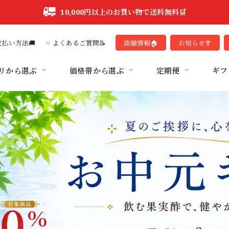
10,000円以上のお買い物で送料無料🛒
払い方法🚚
よくあるご質問📝
店舗情報🏠
お知らせ🎐
リから選ぶ
価格帯から選ぶ
定期便
ギフ