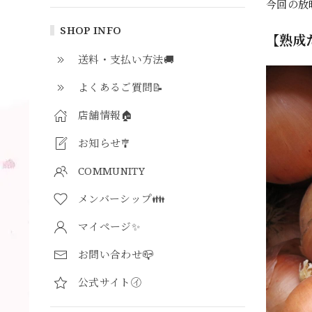
今回の放
SHOP INFO
【熟成
送料・支払い方法🚚
よくあるご質問📝
店舗情報🏠
お知らせ🎐
COMMUNITY
メンバーシップ👪
マイページ✨
お問い合わせ📪
公式サイト㋑