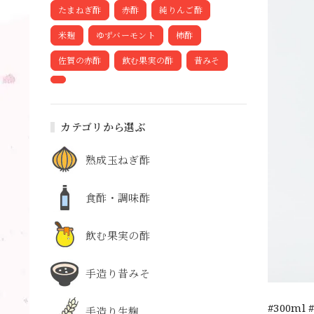
たまねぎ酢
赤酢
純りんご酢
米麹
ゆずバーモント
柿酢
佐賀の赤酢
飲む果実の酢
昔みそ
カテゴリから選ぶ
熟成玉ねぎ酢
食酢・調味酢
飲む果実の酢
手造り昔みそ
#300m
手造り生麹