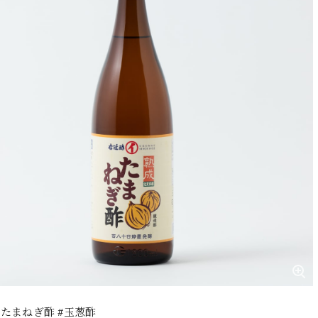
l #たまねぎ酢 #玉葱酢