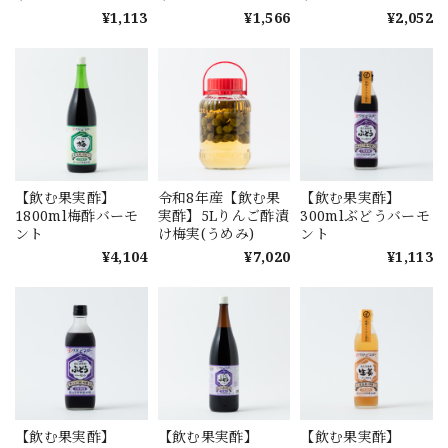
¥1,113
¥1,566
¥2,052
【飲む果実酢】
令和8年産【飲む果
【飲む果実酢】
1800ml梅酢バーモ
実酢】5Lりんご酢漬
300mlぶどうバーモ
ント
け梅実(うめみ)
ント
¥4,104
¥7,020
¥1,113
【飲む果実酢】
【飲む果実酢】
【飲む果実酢】