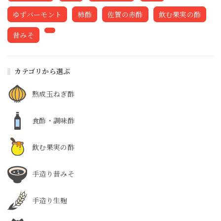
ゆずバーモント
柿酢
佐賀の赤酢
飲む果実の酢
昔みそ
カテゴリから選ぶ
熟成玉ねぎ酢
食酢・調味酢
飲む果実の酢
手造り昔みそ
手造り生麹