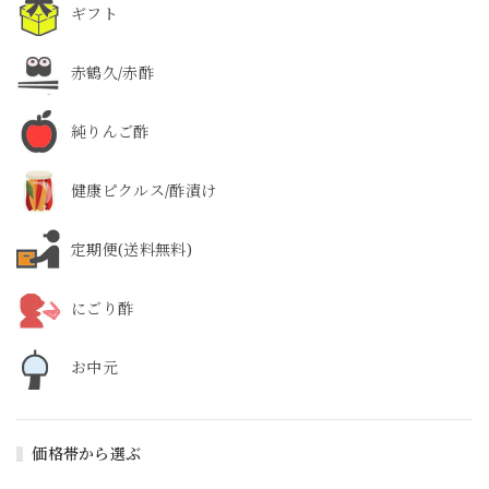
ギフト
赤鶴久/赤酢
純りんご酢
健康ピクルス/酢漬け
定期便(送料無料)
にごり酢
お中元
価格帯から選ぶ