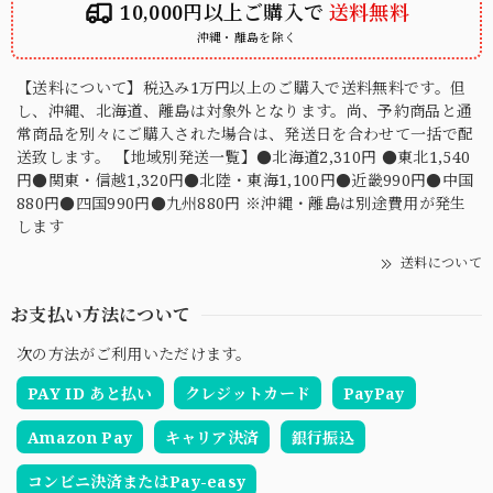
10,000円以上ご購入で
送料無料
沖縄・離島を除く
【送料について】税込み1万円以上のご購入で送料無料です。但
し、沖縄、北海道、離島は対象外となります。尚、予約商品と通
常商品を別々にご購入された場合は、発送日を合わせて一括で配
送致します。 【地域別発送一覧】●北海道2,310円 ●東北1,540
円●関東・信越1,320円●北陸・東海1,100円●近畿990円●中国
880円●四国990円●九州880円 ※沖縄・離島は別途費用が発生
します
送料について
お支払い方法について
次の方法がご利用いただけます。
PAY ID あと払い
クレジットカード
PayPay
Amazon Pay
キャリア決済
銀行振込
コンビニ決済またはPay-easy