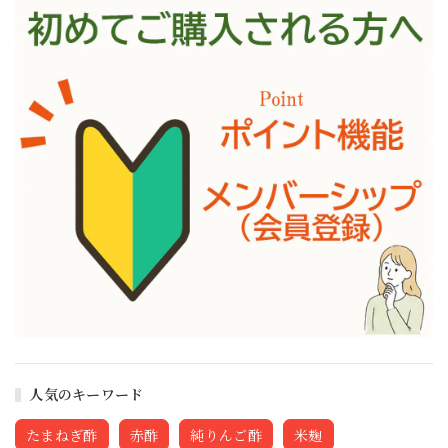
人気のキーワード
たまねぎ酢
赤酢
純りんご酢
米麹