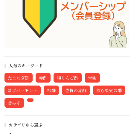
人気のキーワード
たまねぎ酢
赤酢
純りんご酢
米麹
ゆずバーモント
柿酢
佐賀の赤酢
飲む果実の酢
昔みそ
カテゴリから選ぶ