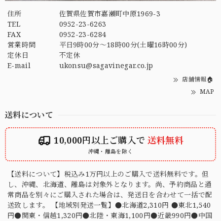
住所
佐賀県佐賀市嘉瀬町中原1969-3
TEL
0952-23-6263
FAX
0952-23-6284
営業時間
平日9時00分～18時00分(土曜16時00分)
定休日
不定休
E-mail
ukonsu@sagavinegar.co.jp
店舗情報🏠
MAP
送料について
10,000円以上ご購入で
送料無料
沖縄・離島を除く
【送料について】税込み1万円以上のご購入で送料無料です。但
し、沖縄、北海道、離島は対象外となります。尚、予約商品と通
常商品を別々にご購入された場合は、発送日を合わせて一括で配
送致します。 【地域別発送一覧】●北海道2,310円 ●東北1,540
円●関東・信越1,320円●北陸・東海1,100円●近畿990円●中国