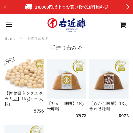
10,000円以上のお買い物で送料無料🛒
Home
手造り昔みそ
手造り昔みそ
【佐賀県産フクユタ
カ大豆】1kg(中～大
【むかし味噌】1Kg
【むかし味噌】1Kg
粒)
米味噌
合わせ味噌
¥756
¥972
¥972