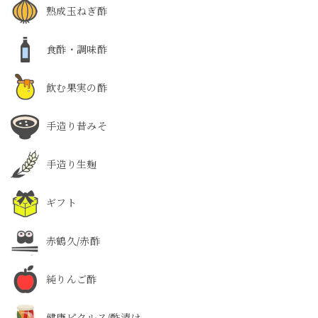
熟成玉ねぎ酢
食酢・調味酢
飲む果実の酢
手造り昔みそ
手造り生麹
ギフト
赤鶴久/赤酢
純りんご酢
健康ピクルス/酢漬け