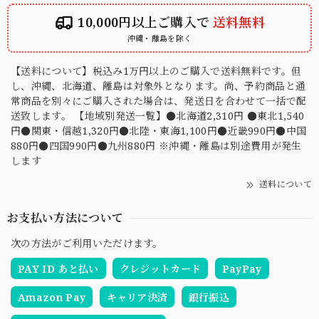
10,000円以上ご購入で
送料無料
沖縄・離島を除く
【送料について】税込み1万円以上のご購入で送料無料です。但
し、沖縄、北海道、離島は対象外となります。尚、予約商品と通
常商品を別々にご購入された場合は、発送日を合わせて一括で配
送致します。 【地域別発送一覧】●北海道2,310円 ●東北1,540
円●関東・信越1,320円●北陸・東海1,100円●近畿990円●中国
880円●四国990円●九州880円 ※沖縄・離島は別途費用が発生
します
送料について
お支払い方法について
次の方法がご利用いただけます。
PAY ID あと払い
クレジットカード
PayPay
Amazon Pay
キャリア決済
銀行振込