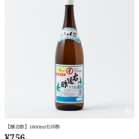
【醸造酢】1800ml松印酢
¥756