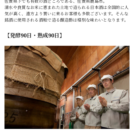
佐賀県下でも有数の酒どころである、佐賀県鹿島市。
清水や良質なお米に恵まれた土地で造られる日本酒は全国的に人
気が高く、遠方より買いに来るお客様も多数ございます。そんな
銘酒に使用される酒粕で造る醸造酢は格別な味わいとなります。
【発酵90日・熟成90日】