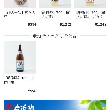
【酢の一品】煎り大
【醸造酢】700ml純
【醸造酢】700ml純
豆
りんご酢
りんご酢(にごりタ
イプ)
¥594
¥1,242
¥1,242
最近チェックした商品
【醸造酢】1800ml
松印酢
¥756