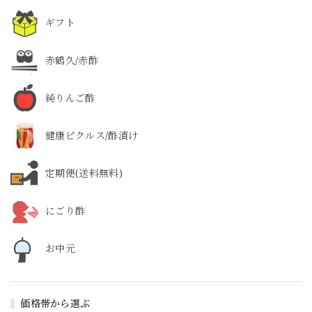
ギフト
赤鶴久/赤酢
純りんご酢
健康ピクルス/酢漬け
定期便(送料無料)
にごり酢
お中元
価格帯から選ぶ