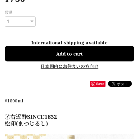
数量
International shipping available
Add to cart
日本国内にお住まいの方向け
Save
#1800ml
㋑右近酢SINCE1832
松印(まつじるし)