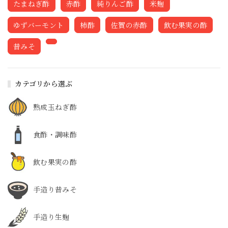
たまねぎ酢
赤酢
純りんご酢
米麹
ゆずバーモント
柿酢
佐賀の赤酢
飲む果実の酢
昔みそ
カテゴリから選ぶ
熟成玉ねぎ酢
食酢・調味酢
飲む果実の酢
手造り昔みそ
手造り生麹