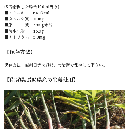
(5倍希釈した場合100ml当り)
■エネルギー 64.1kcal
■タンパク質 30mg
■脂 質 39mg未満
■炭水化物 15.9g
■ナトリウム 3.8mg
【保存方法】
保存方法 直射日光を避け、冷暗所で保存して下さい。
【佐賀県/長崎県産の生姜使用】