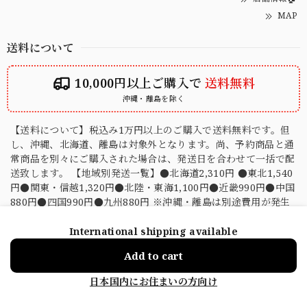
MAP
送料について
10,000円以上ご購入で
送料無料
沖縄・離島を除く
【送料について】税込み1万円以上のご購入で送料無料です。但
し、沖縄、北海道、離島は対象外となります。尚、予約商品と通
常商品を別々にご購入された場合は、発送日を合わせて一括で配
送致します。 【地域別発送一覧】●北海道2,310円 ●東北1,540
円●関東・信越1,320円●北陸・東海1,100円●近畿990円●中国
880円●四国990円●九州880円 ※沖縄・離島は別途費用が発生
します
International shipping available
ショップに質問する
送料について
Add to cart
お支払い方法について
日本国内にお住まいの方向け
次の方法がご利用いただけます。