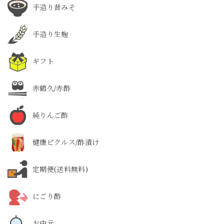
手造り昔みそ
手造り生麹
ギフト
赤鶴久/赤酢
純りんご酢
健康ピクルス/酢漬け
定期便(送料無料)
にごり酢
お中元