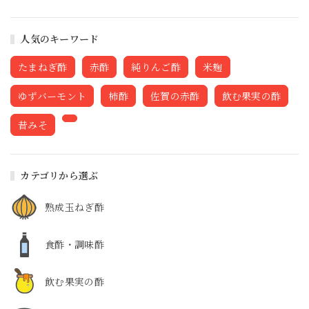
人気のキーワード
たまねぎ酢
赤酢
純りんご酢
米麹
ゆずバーモント
柿酢
佐賀の赤酢
飲む果実の酢
昔みそ
カテゴリから選ぶ
熟成玉ねぎ酢
食酢・調味酢
飲む果実の酢