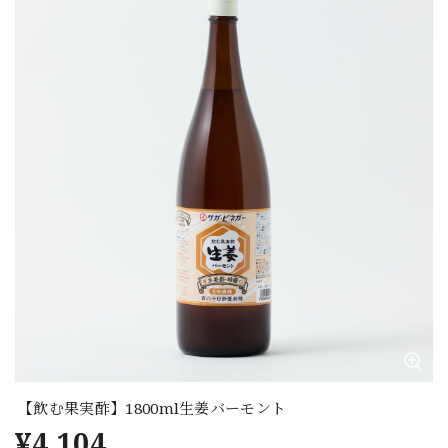
【飲む果実酢】1800ml生姜バーモント
¥4,104