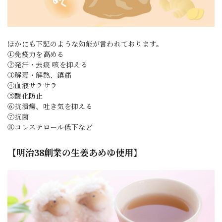
ほかにも下記のような効能が言われております。
①免疫力を高める
②発汗・去痰 咳を抑える
③解毒・解熱、鎮痛
④血液サラサラ
⑤酸化防止
⑥抗潰瘍、吐き気を抑える
⑦抗菌
⑧コレステロール低下など
【明治38創業の生姜あめゆ使用】