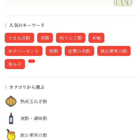
人気のキーワード
たまねぎ酢
赤酢
純りんご酢
米麹
ゆずバーモント
柿酢
佐賀の赤酢
飲む果実の酢
昔みそ
カテゴリから選ぶ
熟成玉ねぎ酢
食酢・調味酢
飲む果実の酢