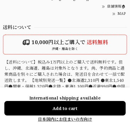
店舗情報🏠
MAP
送料について
10,000円以上ご購入で
送料無料
沖縄・離島を除く
【送料について】税込み1万円以上のご購入で送料無料です。但
し、沖縄、北海道、離島は対象外となります。尚、予約商品と通
常商品を別々にご購入された場合は、発送日を合わせて一括で配
送致します。 【地域別発送一覧】●北海道2,310円 ●東北1,540
円●関東・信越1,320円●北陸・東海1,100円●近畿990円●中国
880円●四国990円●九州880円 ※沖縄・離島は別途費用が発生
International shipping available
します
ショップに質問する
Add to cart
送料について
日本国内にお住まいの方向け
お支払い方法について