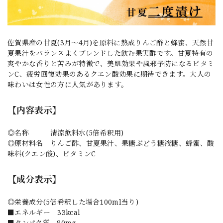
佐賀県産の甘夏(3月～4月)を原料に熟成りんご酢と蜂蜜、天然甘
夏果汁をバランスよくブレンドした飲む果実酢です。甘夏特有の
爽やかな香りと苦みが特徴で、美肌効果や風邪予防になるビタミ
ンC、疲労回復効果のあるクエン酸効果に期待できます。大人の
味わいは女性の方に人気があります。
【内容表示】
◎名称 清涼飲料水(5倍希釈用)
◎原材料名 りんご酢、甘夏果汁、果糖ぶどう糖液糖、蜂蜜、酸
味料(クエン酸)、ビタミンC
【成分表示】
◎栄養成分(5倍希釈した場合100ml当り)
■エネルギー 33kcal
■タンパク質 80mg