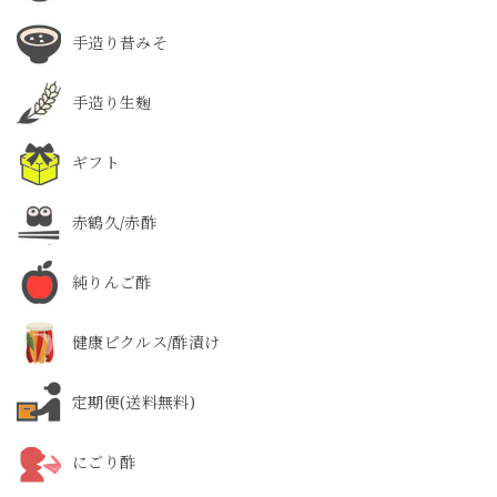
手造り昔みそ
手造り生麹
ギフト
赤鶴久/赤酢
純りんご酢
健康ピクルス/酢漬け
定期便(送料無料)
にごり酢