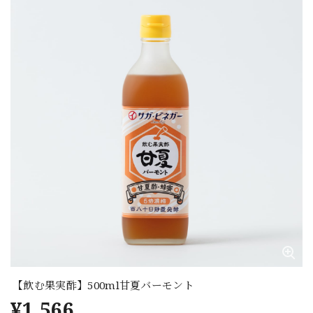
【飲む果実酢】500ml甘夏バーモント
¥1,566