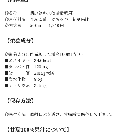
◎名称 清涼飲料水(5倍希釈用)
◎原材料名 りんご酢、はちみつ、甘夏果汁
◎内容量 500ml 1,810円
【栄養成分】
◎栄養成分(5倍希釈した場合100ml当り)
■エネルギー 34.6kcal
■タンパク質 120mg
■脂 質 20mg未満
■炭水化物 8.5g
■ナトリウム 3.4mg
【保存方法】
◎保存方法 直射日光を避け、冷暗所で保存して下さい。
【甘夏100%果汁について】