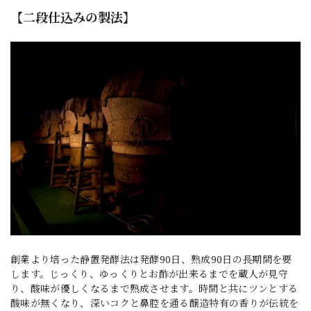
【二段仕込みの製法】
創業より培った静置発酵法は発酵90日、熟成90日の長期間を要
します。じっくり、ゆっくりとお酢が出来るまでを蔵人が見守
り、酸味が優しくなるまで熟成させます。時間と共にツンとする
酸味が無くなり、深いコクと鼻腔を通る醸造特有の香りが伝統を