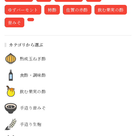
ゆずバーモント
柿酢
佐賀の赤酢
飲む果実の酢
昔みそ
カテゴリから選ぶ
熟成玉ねぎ酢
食酢・調味酢
飲む果実の酢
手造り昔みそ
手造り生麹