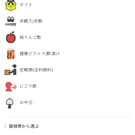
ギフト
赤鶴久/赤酢
純りんご酢
健康ピクルス/酢漬け
定期便(送料無料)
にごり酢
お中元
価格帯から選ぶ