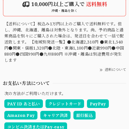
10,000円以上ご購入で
送料無料
沖縄・離島を除く
【送料について】税込み1万円以上のご購入で送料無料です。但
し、沖縄、北海道、離島は対象外となります。尚、予約商品と通
常商品を別々にご購入された場合は、発送日を合わせて一括で配
送致します。 【地域別発送一覧】●北海道2,310円 ●東北1,540
円●関東・信越1,320円●北陸・東海1,100円●近畿990円●中国
880円●四国990円●九州880円 ※沖縄・離島は別途費用が発生
します
送料について
お支払い方法について
次の方法がご利用いただけます。
PAY ID あと払い
クレジットカード
PayPay
Amazon Pay
キャリア決済
銀行振込
コンビニ決済またはPay-easy