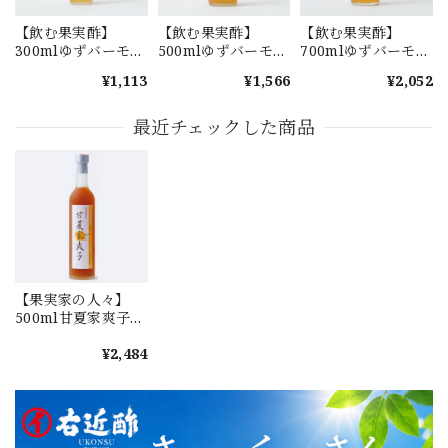
【飲む果実酢】
【飲む果実酢】
【飲む果実酢】
300mlゆずバーモン
500mlゆずバーモン
700mlゆずバーモン
ト
ト
ト
¥1,113
¥1,566
¥2,052
最近チェックした商品
【果実家の人々】
500ml甘夏家爽子
(あまなつやそうこ)
¥2,484