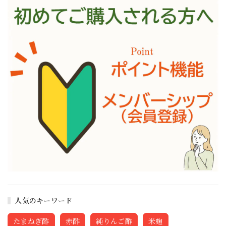
人気のキーワード
たまねぎ酢
赤酢
純りんご酢
米麹