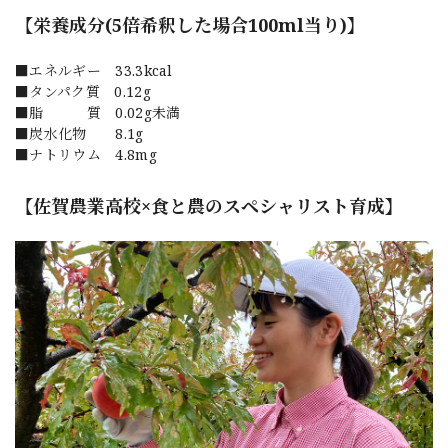
【栄養成分(5倍希釈した場合100ml当り)】
■エネルギー 33.3kcal
■タンパク質 0.12g
■脂 質 0.02g未満
■炭水化物 8.1g
■ナトリウム 4.8mg
【佐賀農業高校×食と農のスペシャリスト育成】