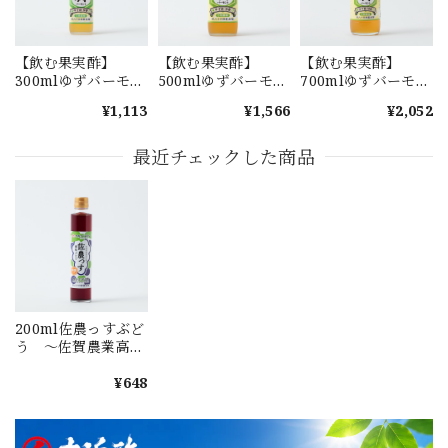
【飲む果実酢】
【飲む果実酢】
【飲む果実酢】
300mlゆずバーモン
500mlゆずバーモン
700mlゆずバーモン
ト
ト
ト
¥1,113
¥1,566
¥2,052
最近チェックした商品
200ml佐農っすぶど
う ～佐賀農業高校
生 企画・開発～
¥648