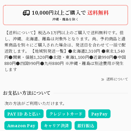
10,000円以上ご購入で
送料無料
沖縄・離島を除く
【送料について】税込み1万円以上のご購入で送料無料です。但
し、沖縄、北海道、離島は対象外となります。尚、予約商品と通
常商品を別々にご購入された場合は、発送日を合わせて一括で配
送致します。 【地域別発送一覧】●北海道2,310円 ●東北1,540
円●関東・信越1,320円●北陸・東海1,100円●近畿990円●中国
880円●四国990円●九州880円 ※沖縄・離島は別途費用が発生
します
送料について
お支払い方法について
次の方法がご利用いただけます。
PAY ID あと払い
クレジットカード
PayPay
Amazon Pay
キャリア決済
銀行振込