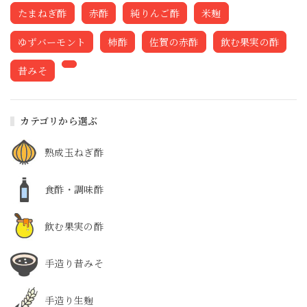
たまねぎ酢
赤酢
純りんご酢
米麹
ゆずバーモント
柿酢
佐賀の赤酢
飲む果実の酢
昔みそ
カテゴリから選ぶ
熟成玉ねぎ酢
食酢・調味酢
飲む果実の酢
手造り昔みそ
手造り生麹