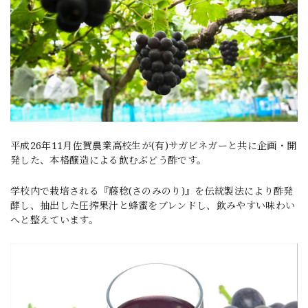
平成26年11月佐賀農業高校生が(有)サガビネガーと共に企画・開
発した、本格醸造による飲むぶどう酢です。
学校内で栽培される『藤稔(さのみのり)』を伝統製法により酢発
酵し、抽出した圧搾果汁と蜂蜜をブレンドし、飲みやすい味わい
へと整えています。