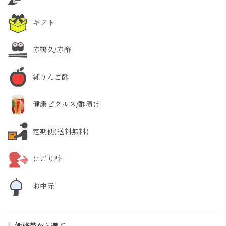
ギフト
赤鶴久/赤酢
純りんご酢
健康ピクルス/酢漬け
定期便(送料無料)
にごり酢
お中元
価格帯から選ぶ