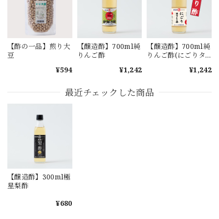
【酢の一品】煎り大
【醸造酢】700ml純
【醸造酢】700ml純
豆
りんご酢
りんご酢(にごりタ
イプ)
¥594
¥1,242
¥1,242
最近チェックした商品
【醸造酢】300ml極
星梨酢
¥680