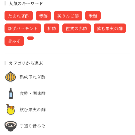
人気のキーワード
たまねぎ酢
赤酢
純りんご酢
米麹
ゆずバーモント
柿酢
佐賀の赤酢
飲む果実の酢
昔みそ
カテゴリから選ぶ
熟成玉ねぎ酢
食酢・調味酢
飲む果実の酢
手造り昔みそ