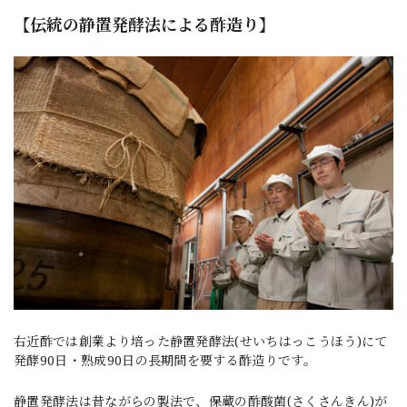
【伝統の静置発酵法による酢造り】
右近酢では創業より培った静置発酵法(せいちはっこうほう)にて
発酵90日・熟成90日の長期間を要する酢造りです。
静置発酵法は昔ながらの製法で、保蔵の酢酸菌(さくさんきん)が