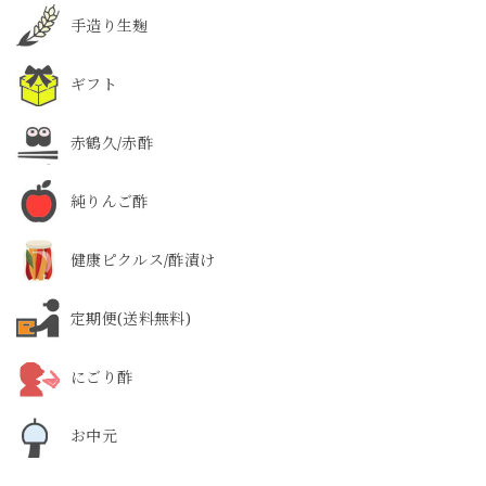
手造り生麹
ギフト
赤鶴久/赤酢
純りんご酢
健康ピクルス/酢漬け
定期便(送料無料)
にごり酢
お中元