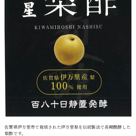
佐賀県伊万里市で栽培された伊万里梨を伝統製法で長期醗酵した
梨酢です。