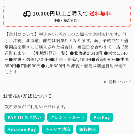
10,000円以上ご購入で
送料無料
沖縄・離島を除く
【送料について】税込み1万円以上のご購入で送料無料です。但
し、沖縄、北海道、離島は対象外となります。尚、予約商品と通
常商品を別々にご購入された場合は、発送日を合わせて一括で配
送致します。 【地域別発送一覧】●北海道2,310円 ●東北1,540
円●関東・信越1,320円●北陸・東海1,100円●近畿990円●中国
880円●四国990円●九州880円 ※沖縄・離島は別途費用が発生
します
送料について
お支払い方法について
次の方法がご利用いただけます。
PAY ID あと払い
クレジットカード
PayPay
Amazon Pay
キャリア決済
銀行振込