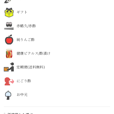
ギフト
赤鶴久/赤酢
純りんご酢
健康ピクルス/酢漬け
定期便(送料無料)
にごり酢
お中元