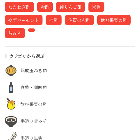
たまねぎ酢
赤酢
純りんご酢
米麹
ゆずバーモント
柿酢
佐賀の赤酢
飲む果実の酢
昔みそ
カテゴリから選ぶ
熟成玉ねぎ酢
食酢・調味酢
飲む果実の酢
手造り昔みそ
手造り生麹