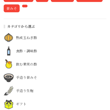
昔みそ
カテゴリから選ぶ
熟成玉ねぎ酢
食酢・調味酢
飲む果実の酢
手造り昔みそ
手造り生麹
ギフト