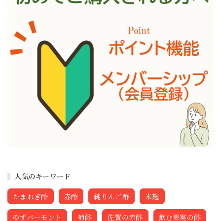
人気のキーワード
たまねぎ酢
赤酢
純りんご酢
米麹
ゆずバーモント
柿酢
佐賀の赤酢
飲む果実の酢