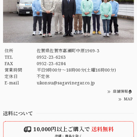
住所
佐賀県佐賀市嘉瀬町中原1969-3
TEL
0952-23-6263
FAX
0952-23-6284
営業時間
平日9時00分～18時00分(土曜16時00分)
定休日
不定休
E-mail
ukonsu@sagavinegar.co.jp
店舗情報🏠
MAP
送料について
10,000円以上ご購入で
送料無料
沖縄・離島を除く