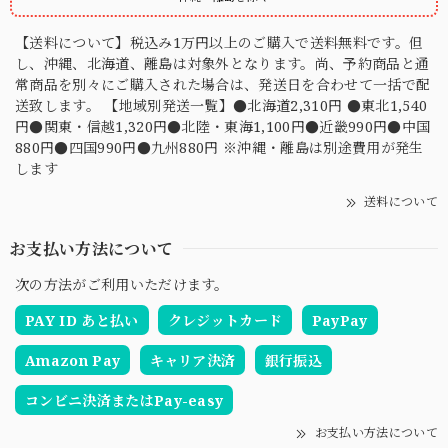
【送料について】税込み1万円以上のご購入で送料無料です。但
し、沖縄、北海道、離島は対象外となります。尚、予約商品と通
常商品を別々にご購入された場合は、発送日を合わせて一括で配
送致します。 【地域別発送一覧】●北海道2,310円 ●東北1,540
円●関東・信越1,320円●北陸・東海1,100円●近畿990円●中国
880円●四国990円●九州880円 ※沖縄・離島は別途費用が発生
します
送料について
お支払い方法について
次の方法がご利用いただけます。
PAY ID あと払い
クレジットカード
PayPay
Amazon Pay
キャリア決済
銀行振込
コンビニ決済またはPay-easy
お支払い方法について