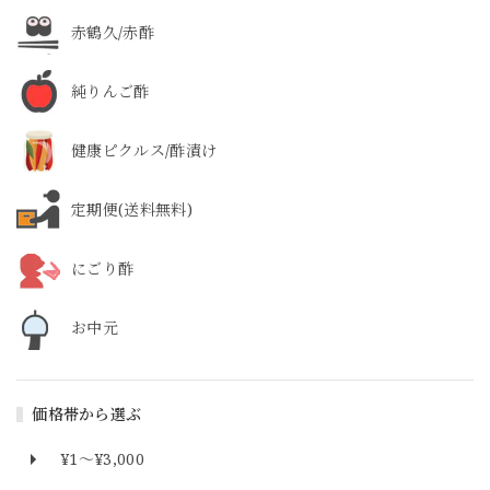
赤鶴久/赤酢
純りんご酢
健康ピクルス/酢漬け
定期便(送料無料)
にごり酢
お中元
価格帯から選ぶ
¥1〜¥3,000