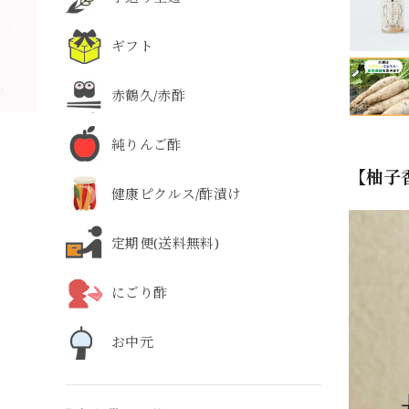
ギフト
赤鶴久/赤酢
純りんご酢
【柚子
健康ピクルス/酢漬け
定期便(送料無料)
にごり酢
お中元