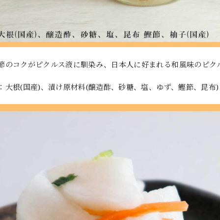
節のコクがピクルス液に馴染み、日本人に好まれる和風味のピク
：大根(国産)、漬け原材料(醸造酢、砂糖、塩、ゆず、鰹節、昆布)