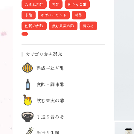
たまねぎ酢
赤酢
純りんご酢
米麹
ゆずバーモント
柿酢
佐賀の赤酢
飲む果実の酢
昔みそ
カテゴリから選ぶ
熟成玉ねぎ酢
食酢・調味酢
飲む果実の酢
手造り昔みそ
手造り生麹