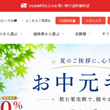
10,000円以上のお買い物で送料無料🛒
払い方法🚚
よくあるご質問📝
店舗情報🏠
お知らせ🎐
リから選ぶ
価格帯から選ぶ
定期便
ギフ