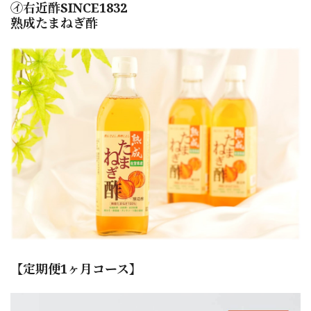
㋑右近酢SINCE1832
熟成たまねぎ酢
【定期便1ヶ月コース】