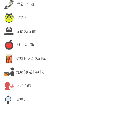
手造り生麹
ギフト
赤鶴久/赤酢
純りんご酢
健康ピクルス/酢漬け
定期便(送料無料)
にごり酢
お中元