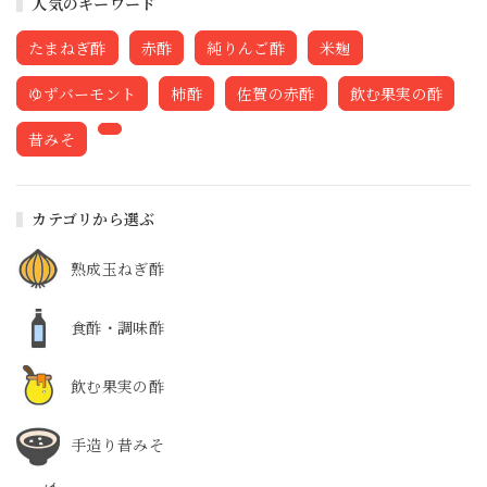
人気のキーワード
たまねぎ酢
赤酢
純りんご酢
米麹
ゆずバーモント
柿酢
佐賀の赤酢
飲む果実の酢
昔みそ
カテゴリから選ぶ
熟成玉ねぎ酢
食酢・調味酢
飲む果実の酢
手造り昔みそ